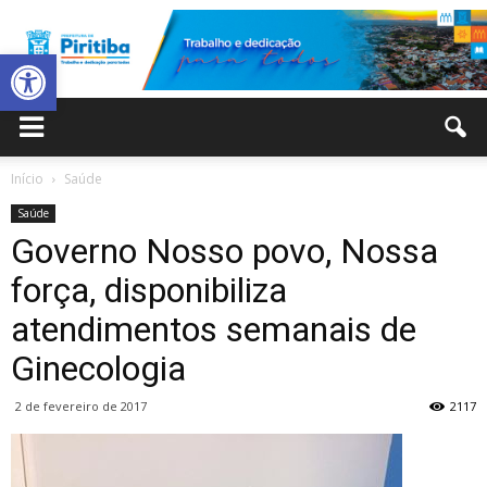
Abrir a barra de ferramentas
Prefeitura
Início
Saúde
Saúde
Municipal
Governo Nosso povo, Nossa
força, disponibiliza
atendimentos semanais de
de
Ginecologia
2 de fevereiro de 2017
2117
Piritiba