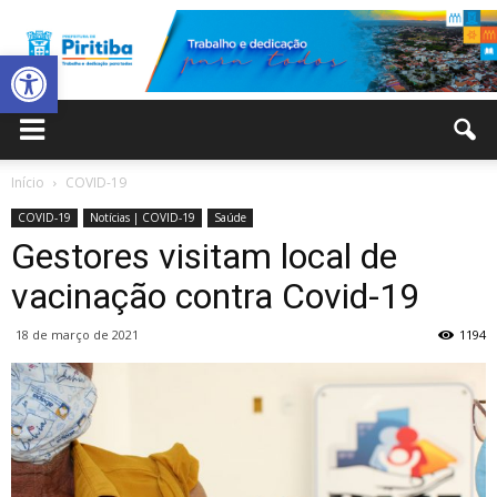
Abrir a barra de ferramentas
Prefeitura
Início
COVID-19
COVID-19
Notícias | COVID-19
Saúde
Municipal
Gestores visitam local de
vacinação contra Covid-19
18 de março de 2021
1194
de
Piritiba