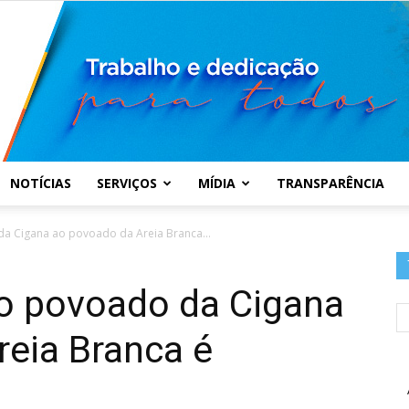
NOTÍCIAS
SERVIÇOS
MÍDIA
TRANSPARÊNCIA
Prefeitura
da Cigana ao povoado da Areia Branca...
 o povoado da Cigana
reia Branca é
Municipal