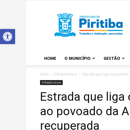
Abrir a barra de ferramentas
HOME
O MUNICÍPIO
GESTÃO
Início
Infraestrutura
Estrada que liga o povoado 
Infraestrutura
Estrada que liga
ao povoado da A
recuperada