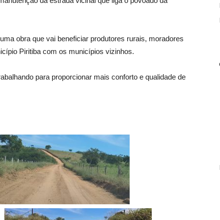
manutenção da estrada vicinal que liga o povoado da
ma obra que vai beneficiar produtores rurais, moradores
cípio Piritiba com os municípios vizinhos.
balhando para proporcionar mais conforto e qualidade de