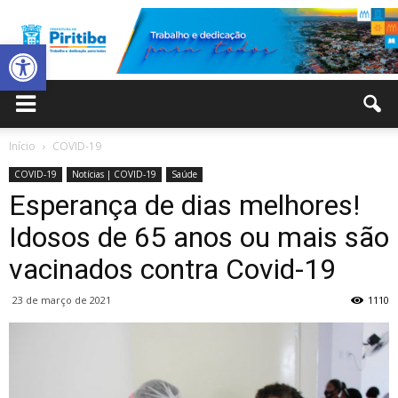
Abrir a barra de ferramentas
Prefeitura
Início
COVID-19
COVID-19
Notícias | COVID-19
Saúde
Municipal
Esperança de dias melhores!
Idosos de 65 anos ou mais são
vacinados contra Covid-19
de
23 de março de 2021
1110
Piritiba