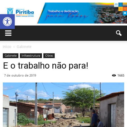
Abrir a barra de ferramentas
Prefeitura
Início
Gabinete
Gabinete
Infraestrutura
Obras
Municipal
E o trabalho não para!
7 de outubro de 2019
1665
de
Piritiba