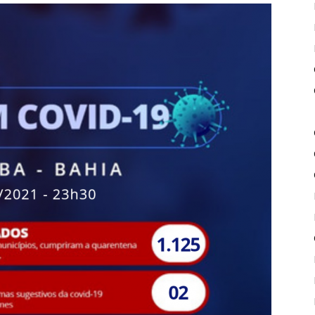
de
Piritiba