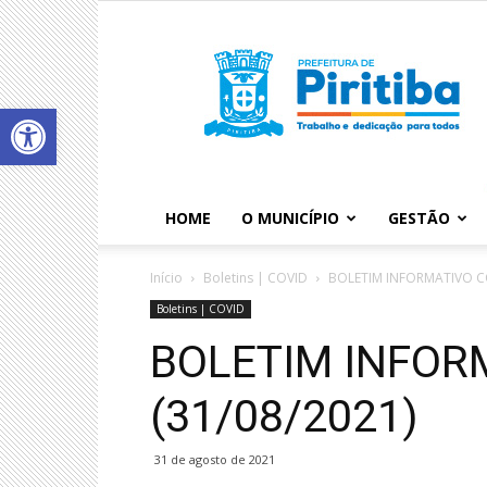
Abrir a barra de ferramentas
HOME
O MUNICÍPIO
GESTÃO
Início
Boletins | COVID
BOLETIM INFORMATIVO CO
Boletins | COVID
BOLETIM INFOR
(31/08/2021)
31 de agosto de 2021