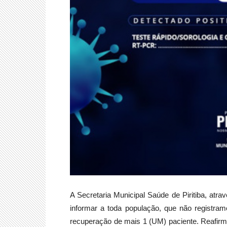
A Secretaria Municipal Saúde de Piritiba, atra
informar a toda população, que não registr
recuperação de mais 1 (UM) paciente. Reafir