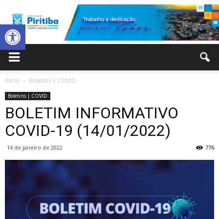
Abrir a barra de ferramentas
Prefeitura
Início
Boletins | COVID
Boletins | COVID
Municipal
BOLETIM INFORMATIVO
COVID-19 (14/01/2022)
14 de janeiro de 2022
776
de
Piritiba