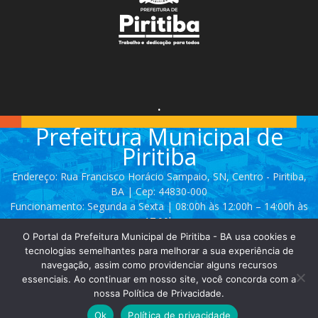
.
Prefeitura Municipal de
Piritiba
Endereço: Rua Francisco Horácio Sampaio, SN, Centro - Piritiba,
BA | Cep: 44830-000
Funcionamento: Segunda a Sexta | 08:00h às 12:00h – 14:00h às
17:00h
O Portal da Prefeitura Municipal de Piritiba - BA usa cookies e
Telefone: (74) 3628 - 2111 / 3628 - 2153
tecnologias semelhantes para melhorar a sua experiência de
navegação, assim como providenciar alguns recursos
essenciais. Ao continuar em nosso site, você concorda com a
Contato:
comunicacao@piritiba.ba.gov.br
nossa Política de Privacidade.
Ok
Política de privacidade