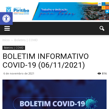
Abrir a barra de ferramentas
Prefeitura
Início
Boletins | COVID
Boletins | COVID
Municipal
BOLETIM INFORMATIVO
COVID-19 (06/11/2021)
6 de novembro de 2021
816
de
Piritiba