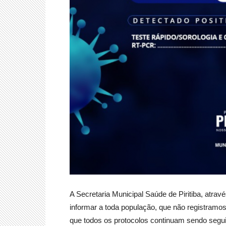
A Secretaria Municipal Saúde de Piritiba, atrav
informar a toda população, que não registra
que todos os protocolos continuam sendo segu