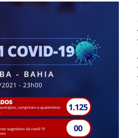
de
Piritiba