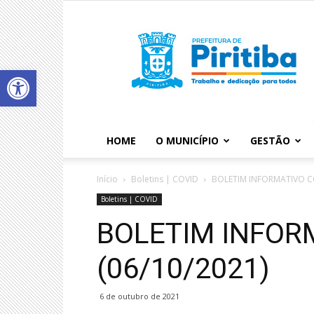
Abrir a barra de ferramentas
HOME
O MUNICÍPIO
GESTÃO
Início
Boletins | COVID
BOLETIM INFORMATIVO CO
Boletins | COVID
BOLETIM INFOR
(06/10/2021)
6 de outubro de 2021