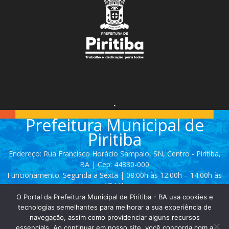
.
Prefeitura Municipal de
Piritiba
Endereço: Rua Francisco Horácio Sampaio, SN, Centro - Piritiba,
BA | Cep: 44830-000
Funcionamento: Segunda a Sexta | 08:00h às 12:00h – 14:00h às
17:00h
O Portal da Prefeitura Municipal de Piritiba - BA usa cookies e
Telefone: (74) 3628 - 2111 / 3628 - 2153
tecnologias semelhantes para melhorar a sua experiência de
navegação, assim como providenciar alguns recursos
essenciais. Ao continuar em nosso site, você concorda com a