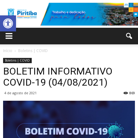
Abrir a barra de ferramentas
Prefeitura
Início
Boletins | COVID
Boletins | COVID
Municipal
BOLETIM INFORMATIVO
COVID-19 (04/08/2021)
4 de agosto de 2021
869
de
Piritiba