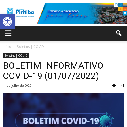
Abrir a barra de ferramentas
Prefeitura
Início
Boletins | COVID
Boletins | COVID
Municipal
BOLETIM INFORMATIVO
COVID-19 (01/07/2022)
1 de julho de 2022
1141
de
Piritiba