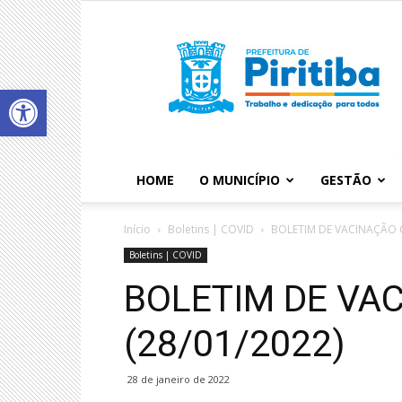
Abrir a barra de ferramentas
HOME
O MUNICÍPIO
GESTÃO
Início
Boletins | COVID
BOLETIM DE VACINAÇÃO C
Boletins | COVID
BOLETIM DE VA
(28/01/2022)
28 de janeiro de 2022