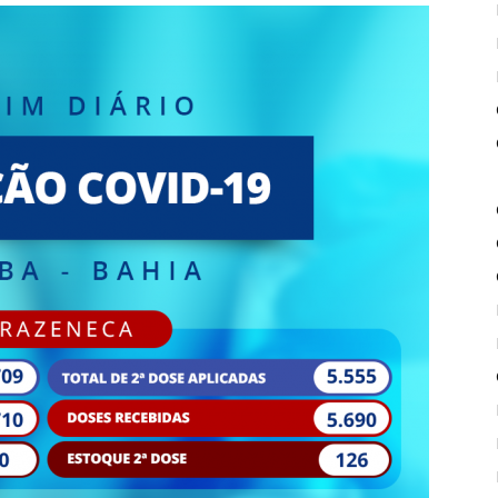
de
Piritiba