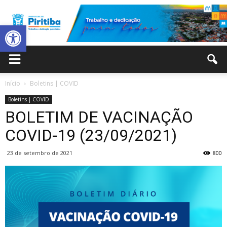
Abrir a barra de ferramentas
Prefeitura
Início
Boletins | COVID
Boletins | COVID
Municipal
BOLETIM DE VACINAÇÃO
COVID-19 (23/09/2021)
23 de setembro de 2021
800
de
Piritiba