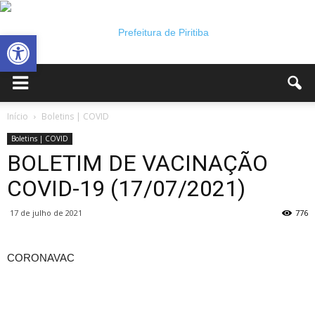
Abrir a barra de ferramentas
Prefeitura
Início
Boletins | COVID
Boletins | COVID
BOLETIM DE VACINAÇÃO
Municipal
COVID-19 (17/07/2021)
17 de julho de 2021
776
de
CORONAVAC
Piritiba