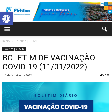
Abrir a barra de ferramentas
Prefeitura
Início
Boletins | COVID
Boletins | COVID
Municipal
BOLETIM DE VACINAÇÃO
COVID-19 (11/01/2022)
11 de janeiro de 2022
768
de
Piritiba