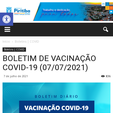
Abrir a barra de ferramentas
Prefeitura
Início
Boletins | COVID
Boletins | COVID
Municipal
BOLETIM DE VACINAÇÃO
COVID-19 (07/07/2021)
7 de julho de 2021
836
de
Piritiba