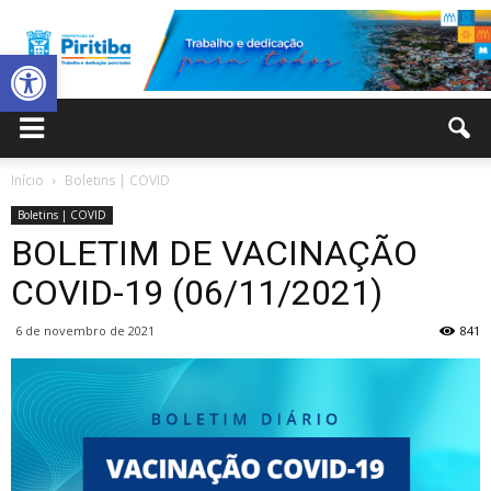
Abrir a barra de ferramentas
Prefeitura
Início
Boletins | COVID
Boletins | COVID
Municipal
BOLETIM DE VACINAÇÃO
COVID-19 (06/11/2021)
6 de novembro de 2021
841
de
Piritiba