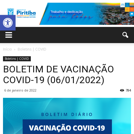
Abrir a barra de ferramentas
Prefeitura
Início
Boletins | COVID
Boletins | COVID
Municipal
BOLETIM DE VACINAÇÃO
COVID-19 (06/01/2022)
6 de janeiro de 2022
784
de
Piritiba