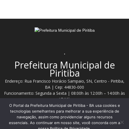
.
Prefeitura Municipal de
Piritiba
Endereço: Rua Francisco Horácio Sampaio, SN, Centro - Piritiba,
BA | Cep: 44830-000
Funcionamento: Segunda a Sexta | 08:00h às 12:00h – 14:00h às
17:00h
O Portal da Prefeitura Municipal de Piritiba - BA usa cookies e
Telefone: (74) 3628 - 2111 / 3628 - 2153
tecnologias semelhantes para melhorar a sua experiência de
navegação, assim como providenciar alguns recursos
essenciais. Ao continuar em nosso site, você concorda com a
Contato:
comunicacao@piritiba.ba.gov.br
nossa Política de Privacidade.