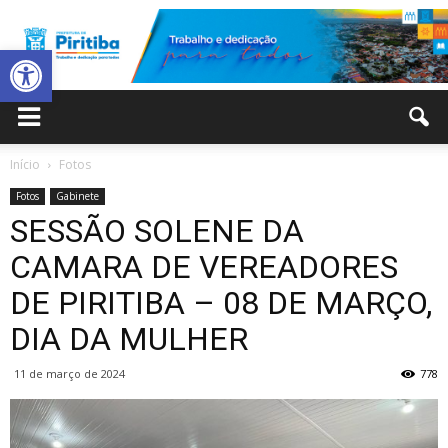
Abrir a barra de ferramentas
Prefeitura
Início
Fotos
Fotos
Gabinete
Municipal
SESSÃO SOLENE DA
CAMARA DE VEREADORES
DE PIRITIBA – 08 DE MARÇO,
de
DIA DA MULHER
11 de março de 2024
778
Piritiba