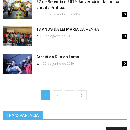
27 de Setembro 2019, Aniversário da nossa
amada Piritiba.
.:.
-
27 de setembro de 2019
0
13 ANOS DA LEI MARIA DA PENHA
.:.
-
9 de agosto de 2019
0
Arraiá da Rua da Lama
.:.
-
29 de junho de 2019
0
1
2
3
TRANSPARÊNCIA: