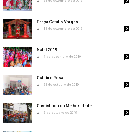
.:.
-
26 de dezembro de 2019
0
Praça Getúlio Vargas
.:.
-
16 de dezembro de 2019
0
Natal 2019
.:.
-
9 de dezembro de 2019
0
Outubro Rosa
.:.
-
26 de outubro de 2019
0
Caminhada da Melhor Idade
.:.
-
2 de outubro de 2019
0