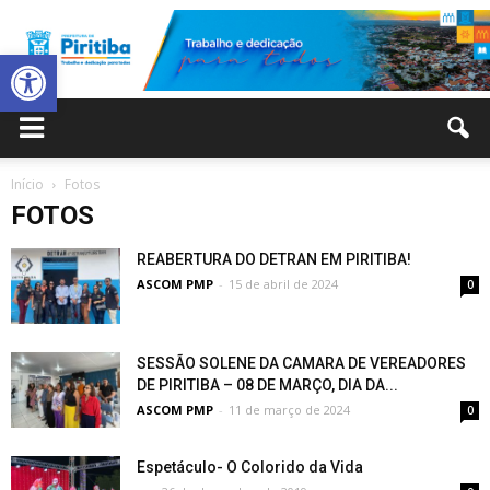
Abrir a barra de ferramentas
Prefeitura
Início
Fotos
FOTOS
Municipal
REABERTURA DO DETRAN EM PIRITIBA!
ASCOM PMP
-
15 de abril de 2024
0
de
SESSÃO SOLENE DA CAMARA DE VEREADORES
DE PIRITIBA – 08 DE MARÇO, DIA DA...
ASCOM PMP
-
11 de março de 2024
0
Piritiba
Espetáculo- O Colorido da Vida