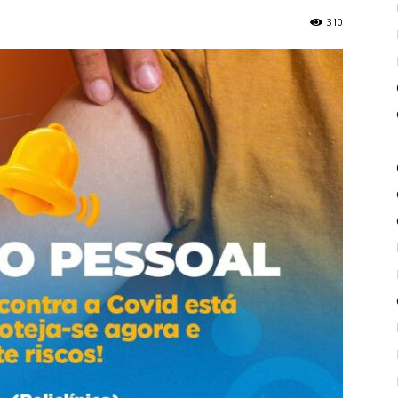
310
de
Piritiba