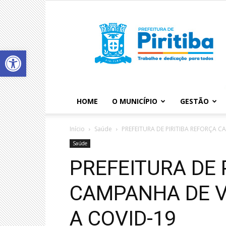
Abrir a barra de ferramentas
HOME
O MUNICÍPIO
GESTÃO
Início
Saúde
PREFEITURA DE PIRITIBA REFORÇA
Saúde
PREFEITURA DE 
CAMPANHA DE 
A COVID-19