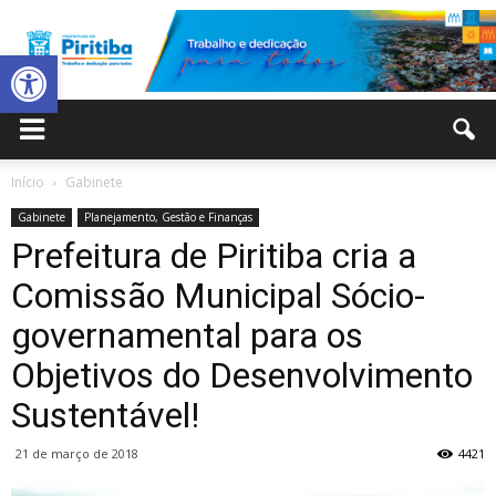
Abrir a barra de ferramentas
Prefeitura
Início
Gabinete
Gabinete
Planejamento, Gestão e Finanças
Municipal
Prefeitura de Piritiba cria a
Comissão Municipal Sócio-
governamental para os
de
Objetivos do Desenvolvimento
Sustentável!
Piritiba
21 de março de 2018
4421