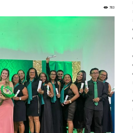
783
de
Piritiba