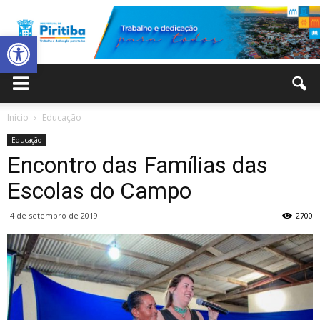
Abrir a barra de ferramentas
Prefeitura
Início
Educação
Educação
Municipal
Encontro das Famílias das
Escolas do Campo
4 de setembro de 2019
2700
de
Piritiba