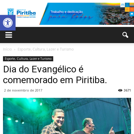
Abrir a barra de ferramentas
Prefeitura
Início
Esporte, Cultura, Lazer e Turismo
Esporte, Cultura, Lazer e Turismo
Municipal
Dia do Evangélico é
comemorado em Piritiba.
2 de novembro de 2017
3671
de
Piritiba