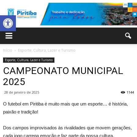
Abrir a barra de ferramentas
Prefeitura
Início
Esporte, Cultura, Lazer e Turismo
Esporte, Cultura, Lazer e Turismo
Municipal
CAMPEONATO MUNICIPAL
2025
28 de janeiro de 2025
1144
de
O futebol em Piritiba é muito mais que um esporte… é história,
paixão e tradição!
Piritiba
Dos campos improvisados às rivalidades que movem gerações,
cada jogo carrega emoção e faz parte da nossa cultura.