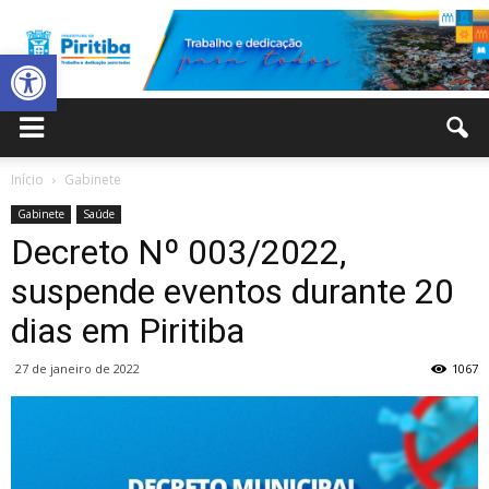
Abrir a barra de ferramentas
Prefeitura
Início
Gabinete
Gabinete
Saúde
Municipal
Decreto Nº 003/2022,
suspende eventos durante 20
dias em Piritiba
de
27 de janeiro de 2022
1067
Piritiba