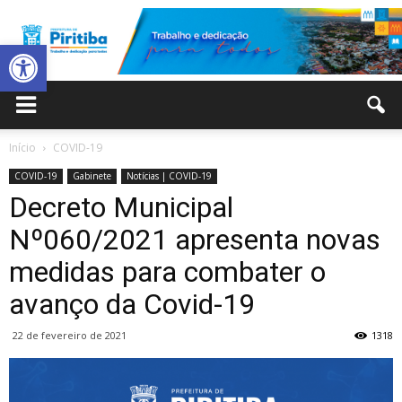
Abrir a barra de ferramentas
Prefeitura
Início
COVID-19
COVID-19
Gabinete
Notícias | COVID-19
Municipal
Decreto Municipal
Nº060/2021 apresenta novas
medidas para combater o
de
avanço da Covid-19
22 de fevereiro de 2021
1318
Piritiba