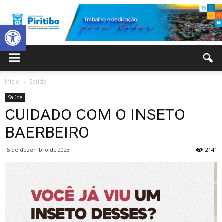
Abrir a barra de ferramentas
Prefeitura
Início
Saúde
Saúde
Municipal
CUIDADO COM O INSETO
BAERBEIRO
5 de dezembro de 2023
2141
de
Piritiba