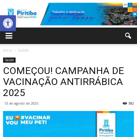
Abrir a barra de ferramentas
Prefeitura
Início
Saúde
Saúde
Municipal
COMEÇOU! CAMPANHA DE
VACINAÇÃO ANTIRRÁBICA
2025
de
13 de agosto de 2025
592
Piritiba