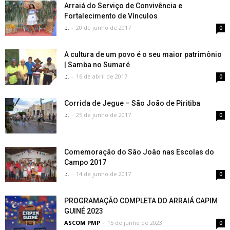
Arraiá do Serviço de Convivência e
Fortalecimento de Vínculos
.:.
-
20 de junho de 2017
0
A cultura de um povo é o seu maior patrimônio
| Samba no Sumaré
.:.
-
16 de abril de 2017
0
Corrida de Jegue – São João de Piritiba
.:.
-
25 de junho de 2017
0
Comemoração do São João nas Escolas do
Campo 2017
.:.
-
14 de junho de 2017
0
PROGRAMAÇÃO COMPLETA DO ARRAIÁ CAPIM
GUINÉ 2023
ASCOM PMP
-
15 de junho de 2023
0