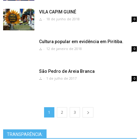
VILA CAPIM GUINÉ
.:.
-
18 de junho de 2018
0
Cultura popular em evidência em Piritiba.
.:.
-
12 de janeiro de 2018
0
São Pedro de Areia Branca
.:.
-
1 de julho de 2017
0
1
2
3
TRANSPARÊNCIA: