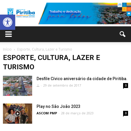
Abrir a barra de ferramentas
Prefeitura
Início
Esporte, Cultura, Lazer e Turismo
ESPORTE, CULTURA, LAZER E
Municipal
TURISMO
Desfile Cívico aniversário da cidade de Piritiba.
.:.
-
29 de setembro de 2017
0
de
Play no São João 2023
ASCOM PMP
-
28 de março de 2023
0
Piritiba