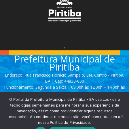
.
Prefeitura Municipal de
Piritiba
Endereço: Rua Francisco Horácio Sampaio, SN, Centro - Piritiba,
BA | Cep: 44830-000
Funcionamento: Segunda a Sexta | 08:00h às 12:00h – 14:00h às
17:00h
O Portal da Prefeitura Municipal de Piritiba - BA usa cookies e
Telefone: (74) 3628 - 2111 / 3628 - 2153
tecnologias semelhantes para melhorar a sua experiência de
navegação, assim como providenciar alguns recursos
essenciais. Ao continuar em nosso site, você concorda com a
Contato:
comunicacao@piritiba.ba.gov.br
nossa Política de Privacidade.