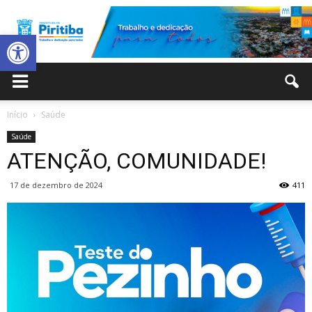
Abrir a barra de ferramentas
Prefeitura
Início
Saúde
Saúde
Municipal
ATENÇÃO, COMUNIDADE!
17 de dezembro de 2024
411
de
Piritiba