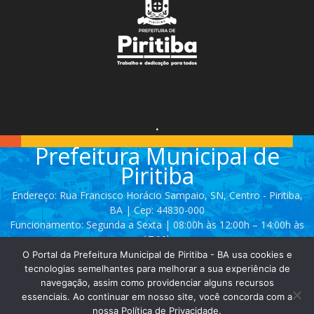
.
Prefeitura Municipal de
Piritiba
Endereço: Rua Francisco Horácio Sampaio, SN, Centro - Piritiba,
BA | Cep: 44830-000
Funcionamento: Segunda a Sexta | 08:00h às 12:00h – 14:00h às
17:00h
O Portal da Prefeitura Municipal de Piritiba - BA usa cookies e
Telefone: (74) 3628 - 2111 / 3628 - 2153
tecnologias semelhantes para melhorar a sua experiência de
navegação, assim como providenciar alguns recursos
essenciais. Ao continuar em nosso site, você concorda com a
Contato:
comunicacao@piritiba.ba.gov.br
nossa Política de Privacidade.