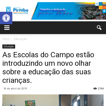
Abrir a barra de ferramentas
Prefeitura
Início
Educação
Educação
Municipal
As Escolas do Campo estão
introduzindo um novo olhar
sobre a educação das suas
de
crianças.
18 de abril de 2019
2194
Piritiba