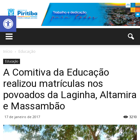
Abrir a barra de ferramentas
Prefeitura
Início
Educação
Educação
Municipal
A Comitiva da Educação
realizou matrículas nos
povoados da Laginha, Altamira
de
e Massambão
17 de janeiro de 2017
3210
Piritiba