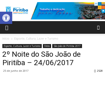
Abrir a barra de ferramentas
Prefeitura
Início
Esporte, Cultura, Lazer e Turismo
Esporte, Cultura, Lazer e Turismo
Fotos
São João de Piritiba 2017
Municipal
2º Noite do São João de
Piritiba – 24/06/2017
25 de junho de 2017
2528
de
Piritiba