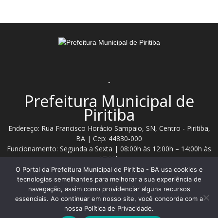
.
Prefeitura Municipal de
Piritiba
Endereço: Rua Francisco Horácio Sampaio, SN, Centro - Piritiba,
BA | Cep: 44830-000
Funcionamento: Segunda a Sexta | 08:00h às 12:00h – 14:00h às
17:00h
O Portal da Prefeitura Municipal de Piritiba - BA usa cookies e
Telefone: (74) 3628 - 2111 / 3628 - 2153
tecnologias semelhantes para melhorar a sua experiência de
navegação, assim como providenciar alguns recursos
essenciais. Ao continuar em nosso site, você concorda com a
Contato:
comunicacao@piritiba.ba.gov.br
nossa Política de Privacidade.