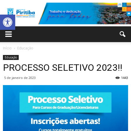
Abrir a barra de ferramentas
Prefeitura
Início
Educação
Educação
Municipal
PROCESSO SELETIVO 2023!!
5 de janeiro de 2023
1443
de
Piritiba