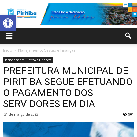
Abrir a barra de ferramentas
Prefeitura
Início
Planejamento, Gestão e Finanças
Planejamento, Gestão e Finanças
Municipal
PREFEITURA MUNICIPAL DE
PIRITIBA SEGUE EFETUANDO
O PAGAMENTO DOS
de
SERVIDORES EM DIA
31 de março de 2023
901
Piritiba