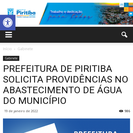
Abrir a barra de ferramentas
Prefeitura
Início
Gabinete
Gabinete
Municipal
PREFEITURA DE PIRITIBA
SOLICITA PROVIDÊNCIAS NO
ABASTECIMENTO DE ÁGUA
de
DO MUNICÍPIO
19 de janeiro de 2022
986
Piritiba