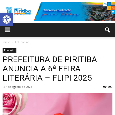
Abrir a barra de ferramentas
Prefeitura
Início
Educação
Educação
Municipal
PREFEITURA DE PIRITIBA
ANUNCIA A 6ª FEIRA
LITERÁRIA – FLIPI 2025
de
27 de agosto de 2025
602
Piritiba