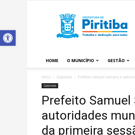
Abrir a barra de ferramentas
HOME
O MUNICÍPIO
GESTÃO
Início
Gabinete
Prefeito Samuel Santana e autori
Gabinete
Prefeito Samuel
autoridades muni
da primeira ses