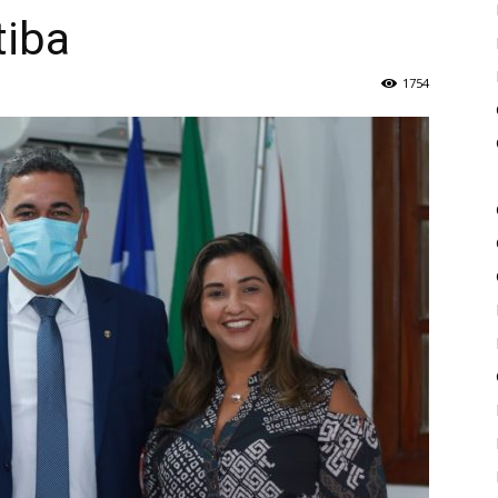
tiba
de
1754
Piritiba