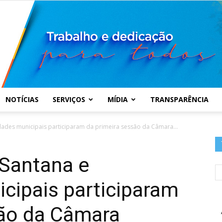
NOTÍCIAS
SERVIÇOS
MÍDIA
TRANSPARÊNCIA
Prefeitura
dades municipais participaram da primeira sessão da Câmara...
 Santana e
cipais participaram
Municipal
são da Câmara