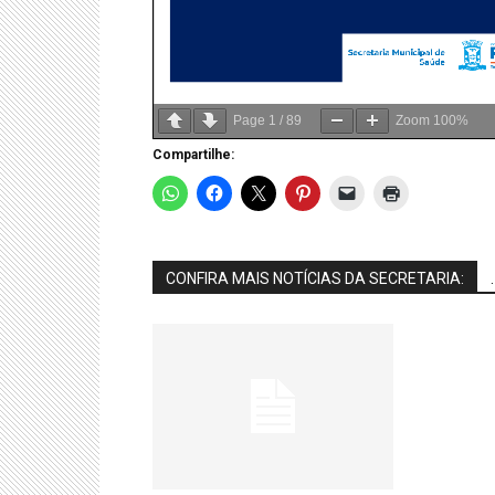
Page
1
/
89
Zoom
100%
Compartilhe:
CONFIRA MAIS NOTÍCIAS DA SECRETARIA:
.