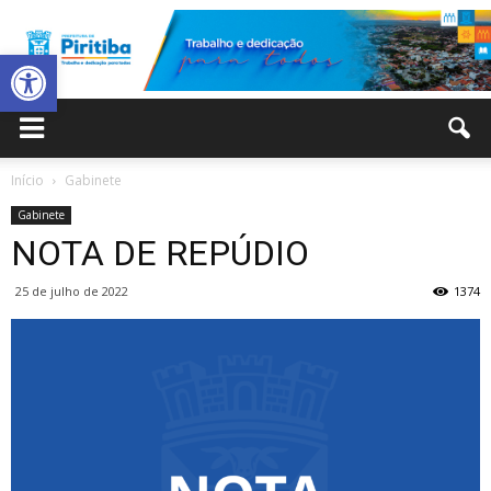
Abrir a barra de ferramentas
Prefeitura
Início
Gabinete
Gabinete
Municipal
NOTA DE REPÚDIO
25 de julho de 2022
1374
de
Piritiba