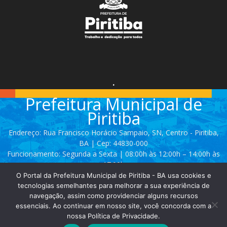
.
Prefeitura Municipal de
Piritiba
Endereço: Rua Francisco Horácio Sampaio, SN, Centro - Piritiba,
BA | Cep: 44830-000
Funcionamento: Segunda a Sexta | 08:00h às 12:00h – 14:00h às
17:00h
O Portal da Prefeitura Municipal de Piritiba - BA usa cookies e
Telefone: (74) 3628 - 2111 / 3628 - 2153
tecnologias semelhantes para melhorar a sua experiência de
navegação, assim como providenciar alguns recursos
essenciais. Ao continuar em nosso site, você concorda com a
Contato:
comunicacao@piritiba.ba.gov.br
nossa Política de Privacidade.