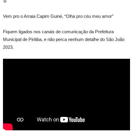
👢
Vem pro o Arraia Capim Guiné, “Olha pro céu meu amor”
Fiquem ligados nos canais de comunicação da Prefeitura
Municipal de Piritiba, e não perca nenhum detalhe do São João
2023.