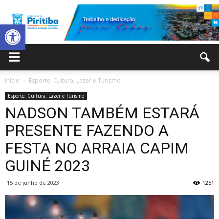
Abrir a barra de ferramentas
Prefeitura
Início
Esporte, Cultura, Lazer e Turismo
Esporte, Cultura, Lazer e Turismo
Municipal
NADSON TAMBÉM ESTARÁ
PRESENTE FAZENDO A
FESTA NO ARRAIA CAPIM
de
GUINÉ 2023
15 de junho de 2023
1251
Piritiba