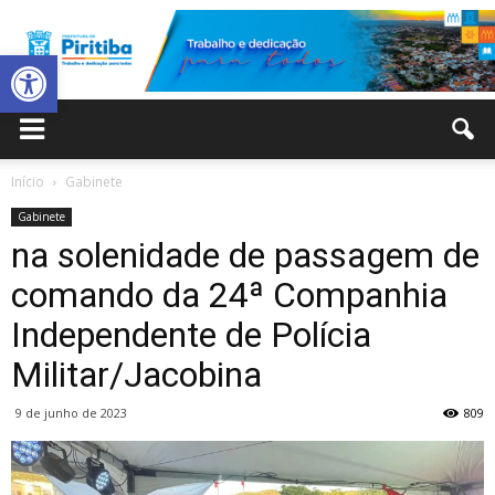
Abrir a barra de ferramentas
Prefeitura
Início
Gabinete
Gabinete
Municipal
na solenidade de passagem de
comando da 24ª Companhia
Independente de Polícia
de
Militar/Jacobina
9 de junho de 2023
809
Piritiba