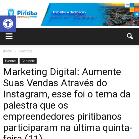
Abrir a barra de ferramentas
Prefeitura
Início
Eventos
Eventos
Gabinete
Municipal
Marketing Digital: Aumente
Suas Vendas Através do
Instagram, esse foi o tema da
de
palestra que os
empreendedores piritibanos
Piritiba
participaram na última quinta-
feira (11)