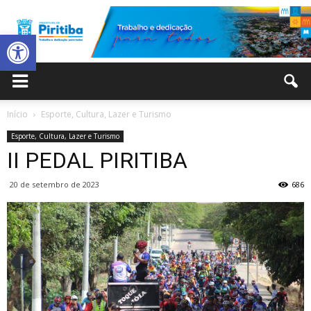
Abrir a barra de ferramentas
Prefeitura
Início
Esporte, Cultura, Lazer e Turismo
Esporte, Cultura, Lazer e Turismo
Municipal
II PEDAL PIRITIBA
20 de setembro de 2023
686
de
Piritiba