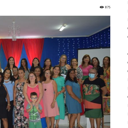
875
de
Piritiba