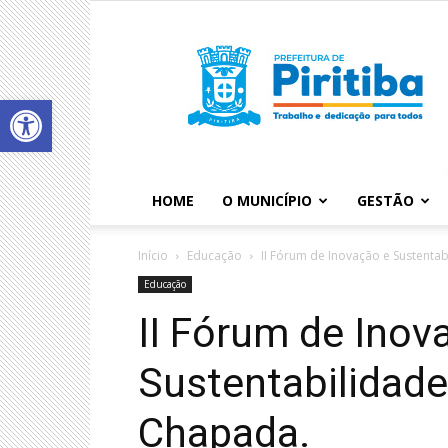
Abrir a barra de ferramentas
HOME
O MUNICÍPIO
GESTÃO
Início
Educação
II Fórum de Inovação e Sustent
Educação
II Fórum de Inov
Sustentabilidad
Chapada.