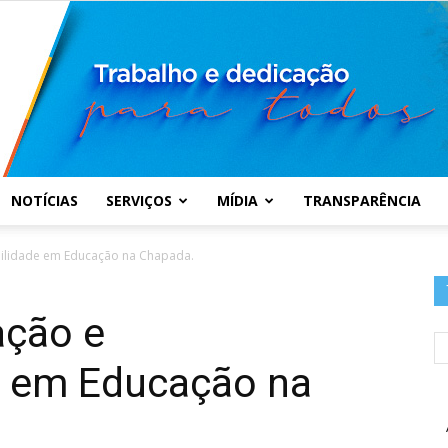
NOTÍCIAS
SERVIÇOS
MÍDIA
TRANSPARÊNCIA
Prefeitura
abilidade em Educação na Chapada.
ação e
e em Educação na
Municipal