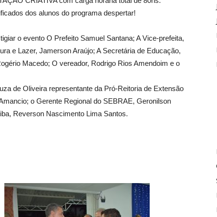
ÇÃO CRIATIVA com carga horária total de 80hs.
tificados dos alunos do programa despertar!
igiar o evento O Prefeito Samuel Santana; A Vice-prefeita,
ltura e Lazer, Jamerson Araújo; A Secretária de Educação,
, Rogério Macedo; O vereador, Rodrigo Rios Amendoim e o
uza de Oliveira representante da Pró-Reitoria de Extensão
I, Amancio; o Gerente Regional do SEBRAE, Geronilson
tiba, Reverson Nascimento Lima Santos.