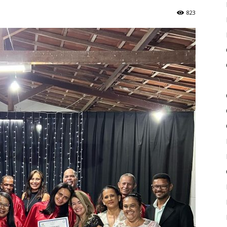
823
de
Piritiba